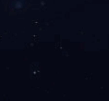
日常教育更加规范
常态化培训特别是基
健全
信息技术运用更加充
横向协同的工作格局更加
党员教育培训成效进