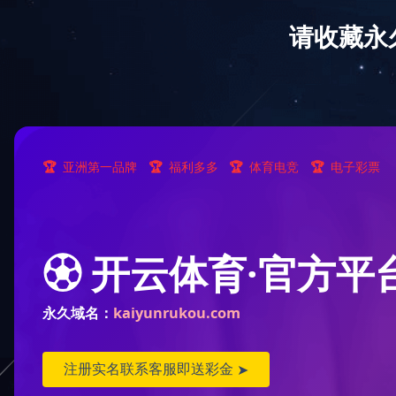
首页
华体会(中国)
企业愿景
您的位置：
>
>
企业愿景