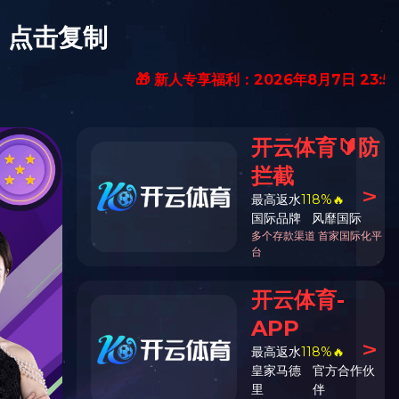
华体会官方端网站登录入口
党风廉政建设
职工天地
华体会(中国)