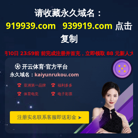
您的位置：
首页
>
新闻中心
>
环投要闻
环投要闻
27
腊八传情·坚守有我——