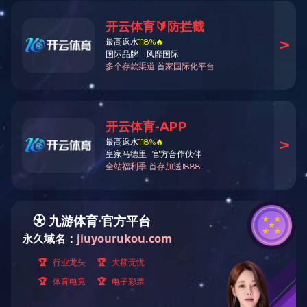
入口以爱致敬城市脊梁
2026-01
23
华体会官方端网站登录入
源有限公司开展业务洽谈
2026-01
22
集团公司领导班子深入基
2026-01
20
内蒙古环保投资集团有限公