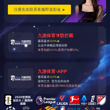
次安全生产委员会扩大会
2026-01
19
华体会官方端网站登录入口
论学习中心组第1次集体
2026-01
学习
<
1
2
3
4
5
6
7
8
9
10
11
|
政府机关
行业相关链接
ICP备案：
蒙ICP备18003771号-1
版权所有：内蒙古环保投资集团有限公司