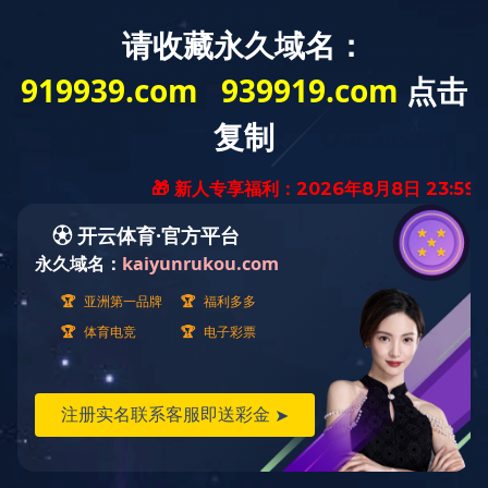
您的位置：
首页
>
头条
头条
华体会官方端网站登录入口成功举