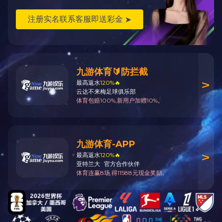
特色资源开发利用与生态环境保护
工程化中心正式成立
华体会官方端网站登录入口与内蒙
作协议
华体会官方端网站登录入口召开202
华体会官方端网站登录入口召开202
腐败工作会议暨警示教育大会