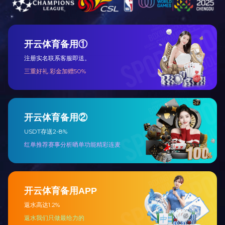
华体会官方端网站登录入口召开一
生态环境部固管中心、乌海市人民
站登录入口战略合作签约仪式暨内蒙古
<
1
2
>
跳转到
|
政府机关
行业相关链接
ICP备案：
蒙ICP备18003771号-1
版权所有：内蒙古环保投资集团有限公司